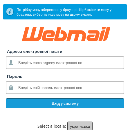
Потрібну мову збережено у браузері. Щоб змінити мову у
браузері, виберіть іншу мову на цьому екрані.
Адреса електронної пошти
Пароль
Вхід у систему
Select a locale:
українська