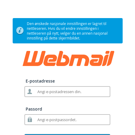
Den ønskede nasjonale innstillingen er lagret til
nettleseren. Hvis du vil endre innstillingen i
nettleseren på nytt, velger du en annen nasjonal
innstilling på dette skjermbildet.
E-postadresse
Passord