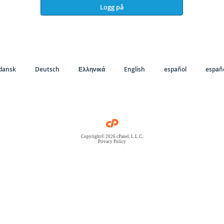
Logg på
dansk
Deutsch
Ελληνικά
English
español
españo
Copyright© 2026 cPanel, L.L.C.
Privacy Policy