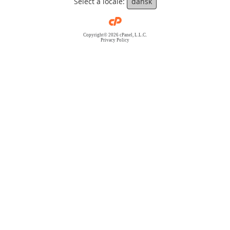
Select a locale:
dansk
Copyright© 2026 cPanel, L.L.C.
Privacy Policy