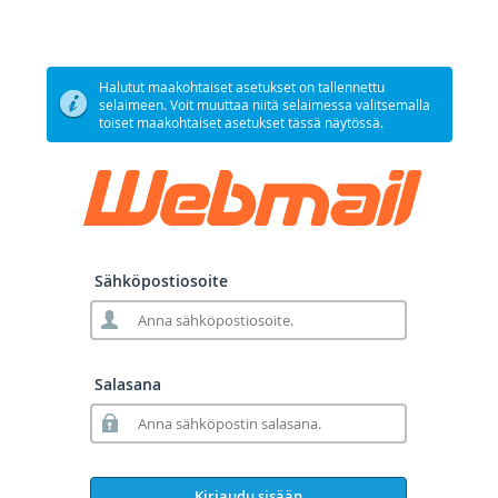
Halutut maakohtaiset asetukset on tallennettu
selaimeen. Voit muuttaa niitä selaimessa valitsemalla
toiset maakohtaiset asetukset tässä näytössä.
Sähköpostiosoite
Salasana
Kirjaudu sisään