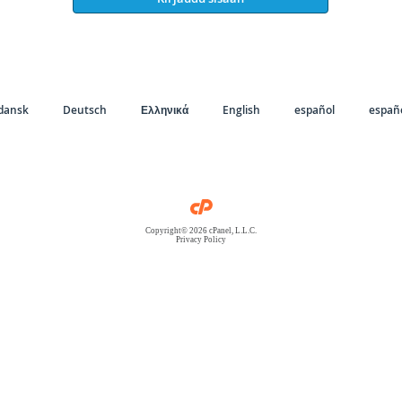
dansk
Deutsch
Ελληνικά
English
español
españo
Copyright© 2026 cPanel, L.L.C.
Privacy Policy